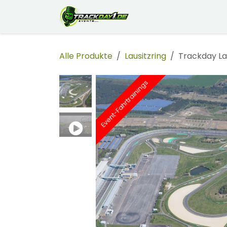
Zum Inhalt springen
Buchen
Über uns
Im
Alle Produkte
Lausitzring
Trackday La
Event-Fahrtrainings
Event-Fahrtrainings