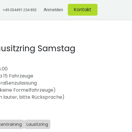
Anmelden
Kontakt
+49 034491 254 853
ausitzring Samstag
8.00
a 15 Fahrzeuge
traßenzulassung
keine Formelfahrzeuge)
 lauter, bitte Rücksprache)
entraining
Lausitzring