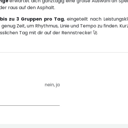
nge
erwartet dich ganztägig eine große Auswahl an Spe
er raus auf den Asphalt.
t
bis zu 3 Gruppen pro Tag
, eingeteilt nach Leistun
 – genug Zeit, um Rhythmus, Linie und Tempo zu finden. Kur
sslichen Tag mit dir auf der Rennstrecke! 🚀
nein
,
ja