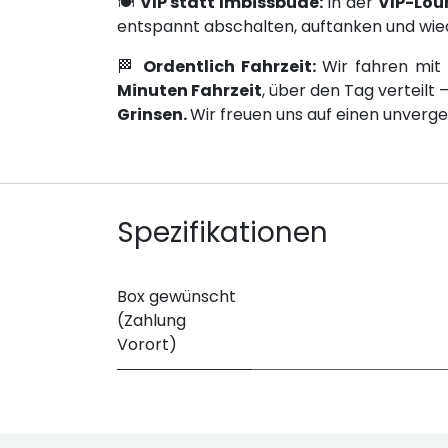
🍽
VIP statt Imbissbude:
In der
VIP-Lou
entspannt abschalten, auftanken und wied
🏁
Ordentlich Fahrzeit:
Wir fahren mi
Minuten Fahrzeit
, über den Tag verteilt
Grinsen.
Wir freuen uns auf einen unverge
Spezifikationen
Box gewünscht
(Zahlung
Vorort)